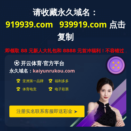
半
岛
在
线
厂
家
直
销-
半
岛
在
线
安徽半岛在线优秀品牌，
合肥半岛在线厂家，半岛